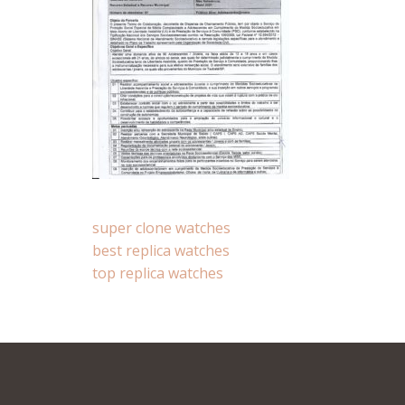
super clone watches
best replica watches
top replica watches